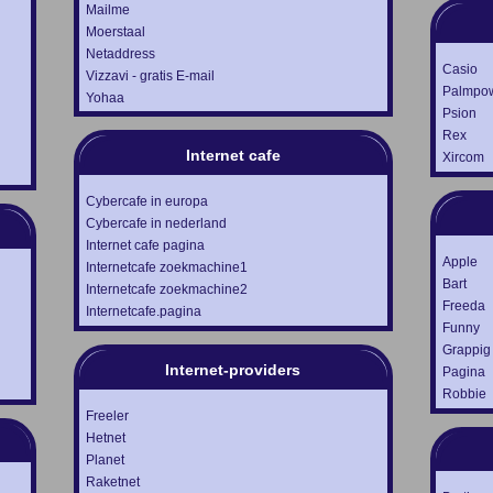
Mailme
Moerstaal
Netaddress
Casio
Vizzavi - gratis E-mail
Palmpo
Yohaa
Psion
Rex
Internet cafe
Xircom
Cybercafe in europa
Cybercafe in nederland
Internet cafe pagina
Apple
Internetcafe zoekmachine1
Bart
Internetcafe zoekmachine2
Freeda
Internetcafe.pagina
Funny
Grappig
Internet-providers
Pagina
Robbie
Freeler
Hetnet
Planet
Raketnet