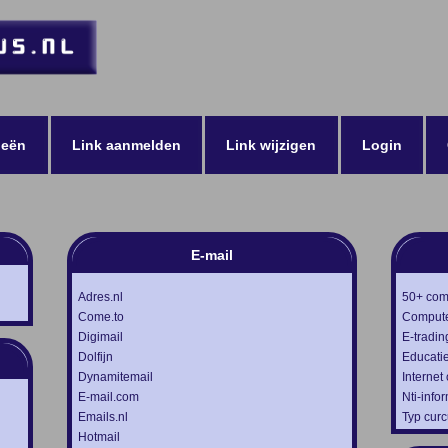
ieën
Link aanmelden
Link wijzigen
Login
E-mail
Adres.nl
50+ com
Come.to
Compute
Digimail
E-tradin
Dolfijn
Educati
Dynamitemail
Internet
E-mail.com
Nti-info
Emails.nl
Typ cur
Hotmail