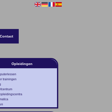
Contact
Opleidingen
puterlessen
r trainingen
g
efcentrum
 opleidingscentra
rmatica
cus