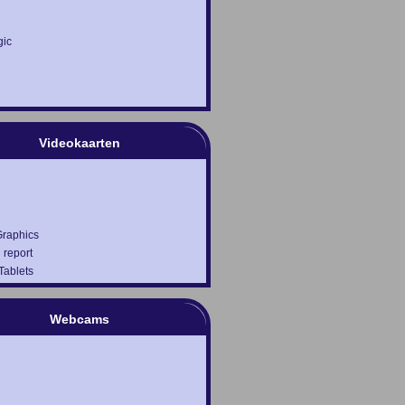
ic
h
Videokaarten
Graphics
 report
ablets
Webcams
h