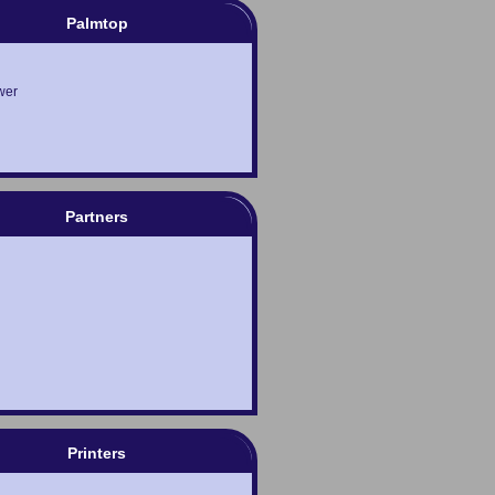
Palmtop
wer
Partners
Printers