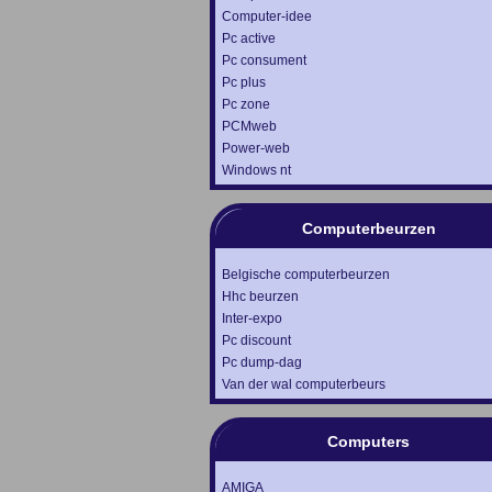
Computer-idee
Pc active
Pc consument
Pc plus
Pc zone
PCMweb
Power-web
Windows nt
Computerbeurzen
Belgische computerbeurzen
Hhc beurzen
Inter-expo
Pc discount
Pc dump-dag
Van der wal computerbeurs
Computers
AMIGA