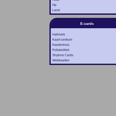
Hp
Lacie
E-cards
Hallmark
Kaart-centrum
Kaartenhuis
PollekeWeb
Shytone Cards
Webkaarten