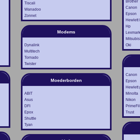
Brother
Tiscali
Canon
Wanadoo
Epson
Zonnet
Hewlett
Hp
Modems
Lexmar
Mitsubis
Dynalink
Oki
Multitech
Tornado
Twister
Canon
Moederborden
Epson
Hewlett
ABIT
Minolta
Asus
Nikon
DFI
PrimeFi
Epox
Trust
Shuttle
Tyan