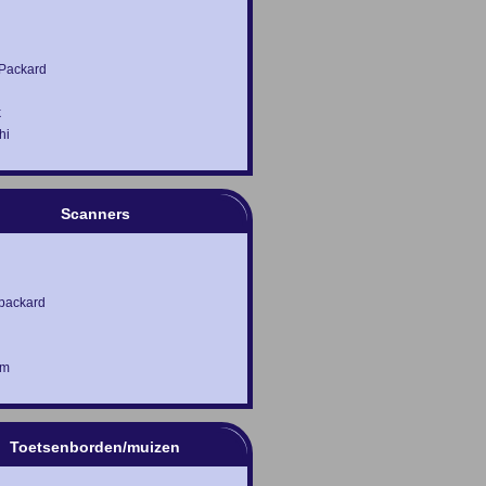
 Packard
k
hi
Scanners
 packard
lm
Toetsenborden/muizen