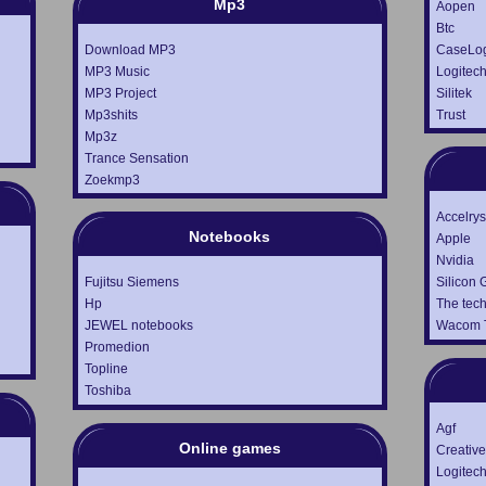
Mp3
Aopen
Btc
Download MP3
CaseLog
MP3 Music
Logitec
MP3 Project
Silitek
Mp3shits
Trust
Mp3z
Trance Sensation
Zoekmp3
Accelrys
Notebooks
Apple
Nvidia
Fujitsu Siemens
Silicon 
Hp
The tech
JEWEL notebooks
Wacom T
Promedion
Topline
Toshiba
Agf
Online games
Creative
Logitec